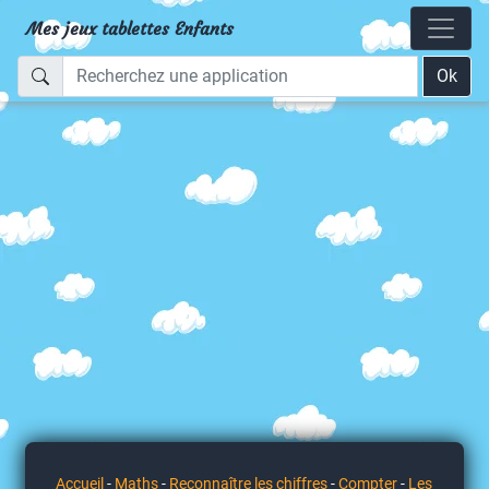
Mes jeux tablettes Enfants
Ok
Accueil
-
Maths
-
Reconnaître les chiffres
-
Compter
-
Les