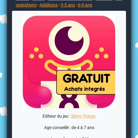
opérations
-
Additions
-
3-5 ans
-
6-9 ans
Éditeur du jeu :
Shiny Things
Age conseillé : de 4 à 7 ans