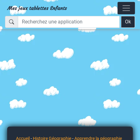
Mes jeux tablettes Enfants
Ok
Accueil
-
Histoire Géographie
-
Apprendre la géographie