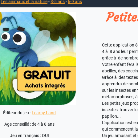
-
Les animaux et la nature
-
3-5 ans
-
6-9 ans
Petite
Cette application 
4 à 8 ans leur per
grâce à de nombreu
Votre enfant fera l
abeilles, des coccine
Grâce à des textes 
apprendra de nomb
sur les insectes en 
métamorphoses, à q
Les petits jeux pro
insectes, trouver l
Éditeur du jeu :
Learny Land
papillon...
L'application est 
Age conseillé : de 4 à 8 ans
qui commencent la l
Jeu en français : OUI
Un jeu amusant et é