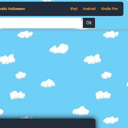
ivités Halloween
iPad
Android
Kindle Fire
Ok