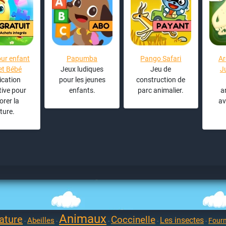
ur enfant
Papumba
Pango Safari
Ar
 et Bébé
Jeux ludiques
Jeu de
J
ication
pour les jeunes
construction de
ive pour
enfants.
parc animalier.
a
orer la
av
ture.
Animaux
ature
Coccinelle
Les insectes
Abeilles
Four
-
-
-
-
-