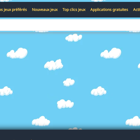
s jeux préférés
Nouveaux jeux
Top clics jeux
Applications gratuites
Act