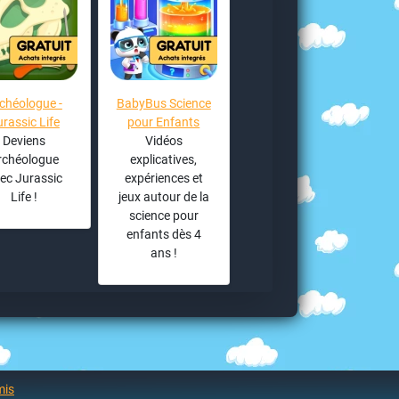
chéologue -
BabyBus Science
urassic Life
pour Enfants
Deviens
Vidéos
rchéologue
explicatives,
ec Jurassic
expériences et
Life !
jeux autour de la
science pour
enfants dès 4
ans !
mis