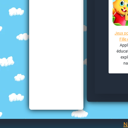
Jeux po
Fille
Appl
éducat
expl
na
N