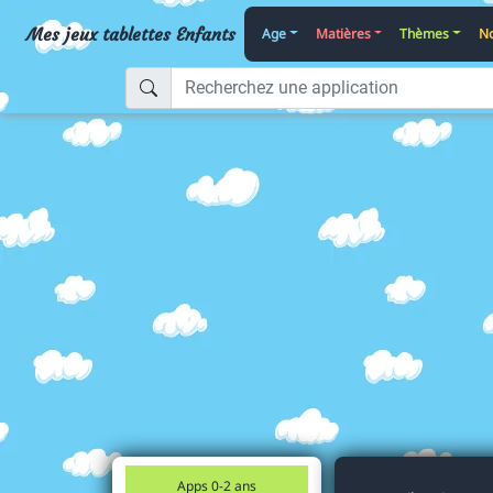
Mes jeux tablettes Enfants
Age
Matières
Thèmes
No
Apps 0-2 ans