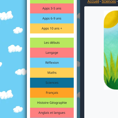
Accueil
-
Sciences
Apps 3-5 ans
Apps 6-9 ans
Apps 10 ans +
Les débuts
Langage
Réflexion
Maths
Sciences
Français
Histoire Géographie
Anglais et langues