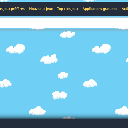
s jeux préférés
Nouveaux jeux
Top clics jeux
Applications gratuites
Act