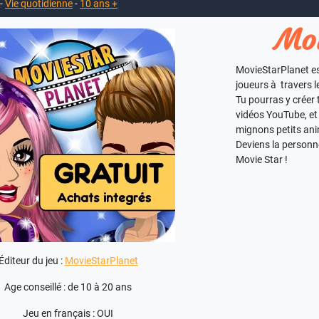
-
Vie quotidienne
-
10 ans +
Mov
MovieStarPlanet est
joueurs à travers l
Tu pourras y créer
vidéos YouTube, et 
mignons petits an
Deviens la personn
Movie Star !
Éditeur du jeu :
MovieStarPlanet
Age conseillé : de 10 à 20 ans
Jeu en français : OUI