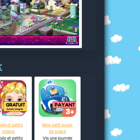
:
bés et petits
Mon petit poste
chiens
de police
bés et petits
Vis une journée