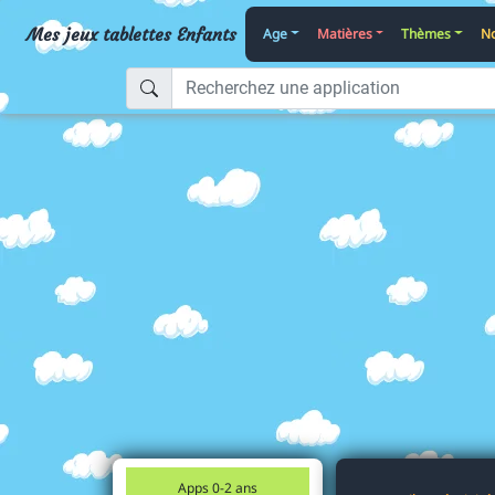
Mes jeux tablettes Enfants
Age
Matières
Thèmes
No
Apps 0-2 ans