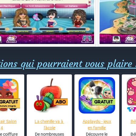
ions qui pourraient vous plaire 
air Salon
La chenille va à
Applaydu - jeux
Bé
4
l'àcole
en famille
e coiffure
De nombreuses
Découvre le
Bé