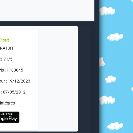
roid
 GRATUIT
 3.71/5
is : 1180045
jour : 19/12/2023
e : 07/05/2012
intégrés