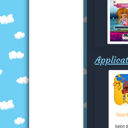
Applicat
Toca H
Salon d