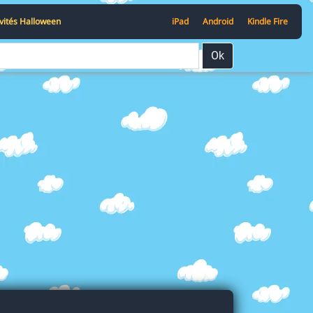
ivités Halloween
iPad
Android
Kindle Fire
Ok