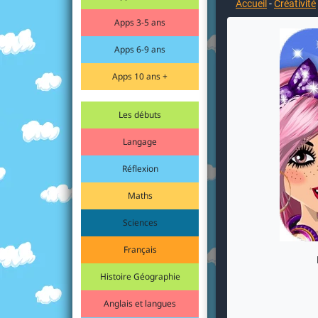
Accueil
-
Créativité
Apps 3-5 ans
Apps 6-9 ans
Apps 10 ans +
Les débuts
Langage
Réflexion
Maths
Sciences
Français
Histoire Géographie
Anglais et langues