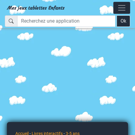
Mes jeux tablettes Enfants
Ok
Accueil
-
Livres interactifs
-
3-5 ans