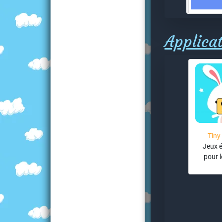
Applicat
Tiny
Jeux é
pour l