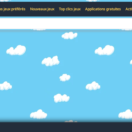
s jeux préférés
Nouveaux jeux
Top clics jeux
Applications gratuites
Act