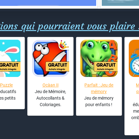
ions qui pourraient vous plaire 
 Puzzle
Ocàan II
Parfait : Jeu de
M
ducatifs
Jeu de Mémoire,
mémory
q
es petits
Autocollants &
Jeu de mémory
Coloriages.
pour enfants !
édu
me
ombr