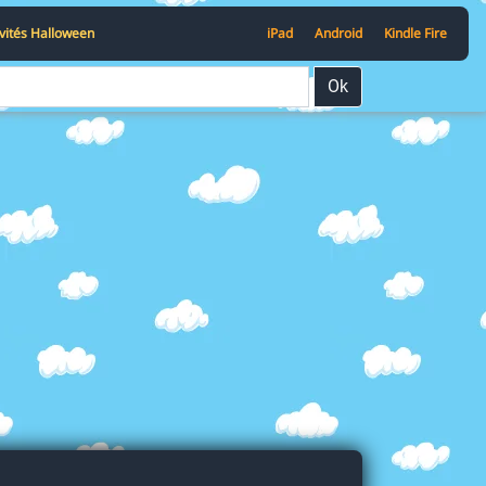
ivités Halloween
iPad
Android
Kindle Fire
Ok