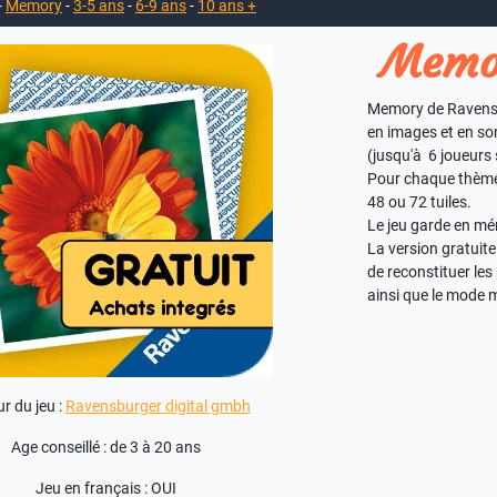
-
Memory
-
3-5 ans
-
6-9 ans
-
10 ans +
Memor
Memory de Ravens
en images et en so
(jusqu'à 6 joueurs
Pour chaque thème vo
48 ou 72 tuiles.
Le jeu garde en mé
La version gratuite
de reconstituer les
ainsi que le mode m
ur du jeu :
Ravensburger digital gmbh
Age conseillé : de 3 à 20 ans
Jeu en français : OUI