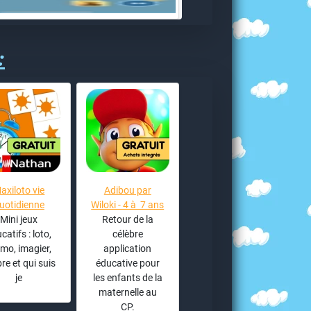
:
axiloto vie
Adibou par
uotidienne
Wiloki - 4 à 7 ans
Mini jeux
Retour de la
catifs : loto,
célèbre
mo, imagier,
application
e et qui suis
éducative pour
je
les enfants de la
maternelle au
CP.