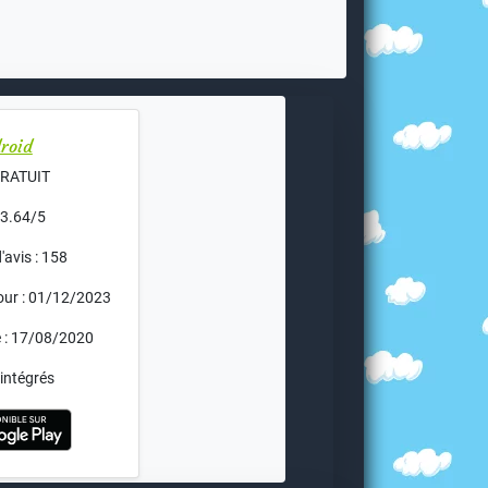
roid
 GRATUIT
 3.64/5
avis : 158
jour : 01/12/2023
e : 17/08/2020
intégrés