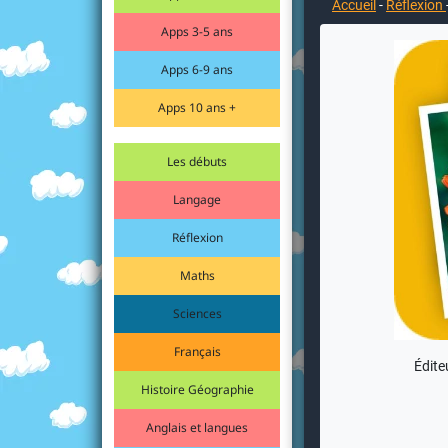
Accueil
-
Réflexion
Apps 3-5 ans
Apps 6-9 ans
Apps 10 ans +
Les débuts
Langage
Réflexion
Maths
Sciences
Français
Édite
Histoire Géographie
Anglais et langues