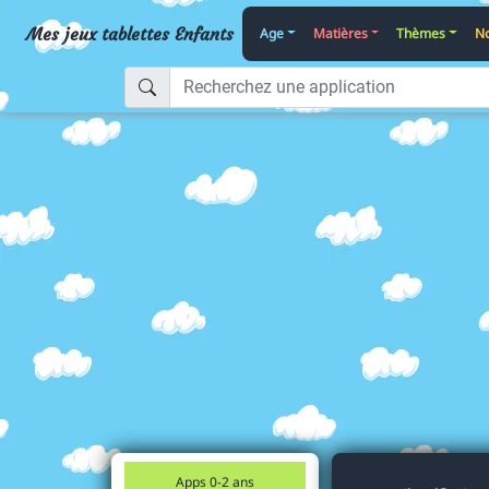
Mes jeux tablettes Enfants
Age
Matières
Thèmes
No
Apps 0-2 ans