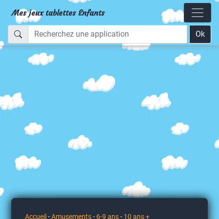
Mes jeux tablettes Enfants
Ok
Accueil
-
Amusements
-
6-9 ans
-
10 ans +