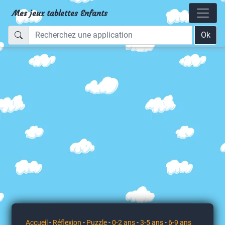
Mes jeux tablettes Enfants
Ok
Accueil
-
Réflexion
-
Puzzle
-
0-2 ans
-
3-5 ans
-
6-9 ans