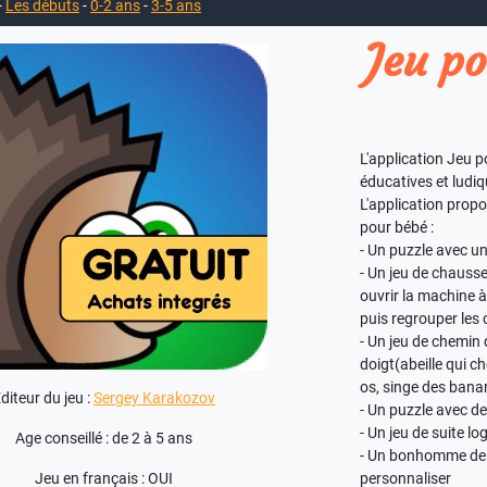
-
Les débuts
-
0-2 ans
-
3-5 ans
Jeu po
L'application Jeu p
éducatives et ludi
L'application prop
pour bébé :
- Un puzzle avec u
- Un jeu de chausse
ouvrir la machine à
puis regrouper les 
- Un jeu de chemin 
doigt(abeille qui c
os, singe des banan
diteur du jeu :
Sergey Karakozov
- Un puzzle avec de
- Un jeu de suite lo
Age conseillé : de 2 à 5 ans
- Un bonhomme de n
Jeu en français : OUI
personnaliser