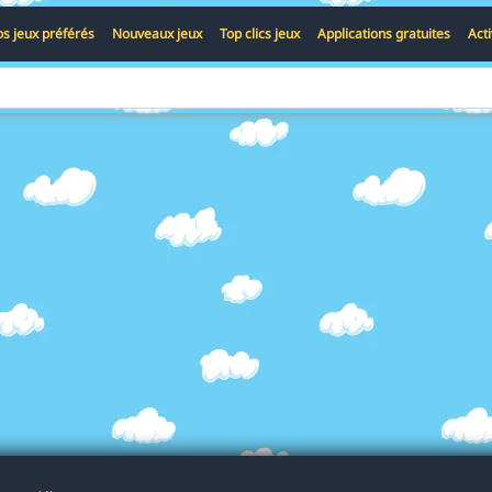
s jeux préférés
Nouveaux jeux
Top clics jeux
Applications gratuites
Act