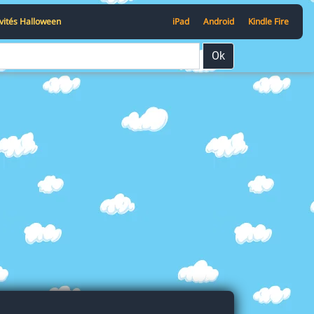
ivités Halloween
iPad
Android
Kindle Fire
Ok