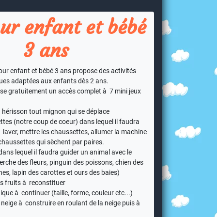
ur enfant et bébé
3 ans
our enfant et bébé 3 ans propose des activités
ques adaptées aux enfants dès 2 ans.
ose gratuitement un accès complet à 7 mini jeux
n hérisson tout mignon qui se déplace
ttes (notre coup de coeur) dans lequel il faudra
 laver, mettre les chaussettes, allumer la machine
chaussettes qui sèchent par paires.
dans lequel il faudra guider un animal avec le
herche des fleurs, pinguin des poissons, chien des
es, lapin des carottes et ours des baies)
s fruits à reconstituer
gique à continuer (taille, forme, couleur etc...)
eige à construire en roulant de la neige puis à