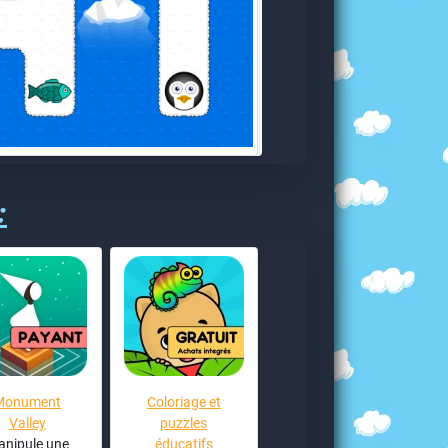
:
Monument
Coloriage et
Valley
puzzles
nipule une
éducatifs