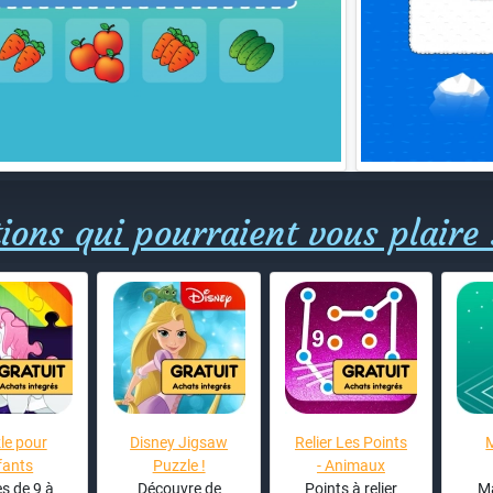
ions qui pourraient vous plaire 
le pour
Disney Jigsaw
Relier Les Points
fants
Puzzle !
- Animaux
s de 9 à
Découvre de
Points à relier
Ma