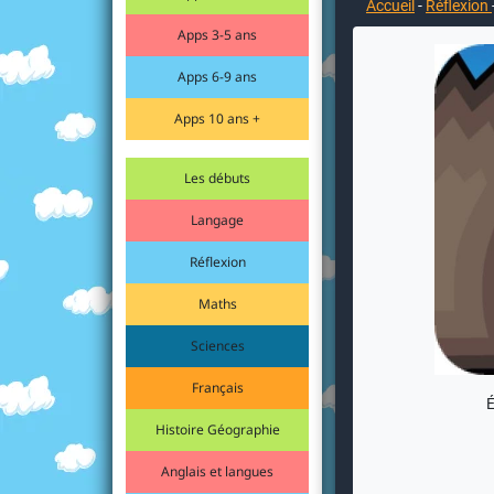
Accueil
-
Réflexion
Apps 3-5 ans
Apps 6-9 ans
Apps 10 ans +
Les débuts
Langage
Réflexion
Maths
Sciences
Français
É
Histoire Géographie
Anglais et langues