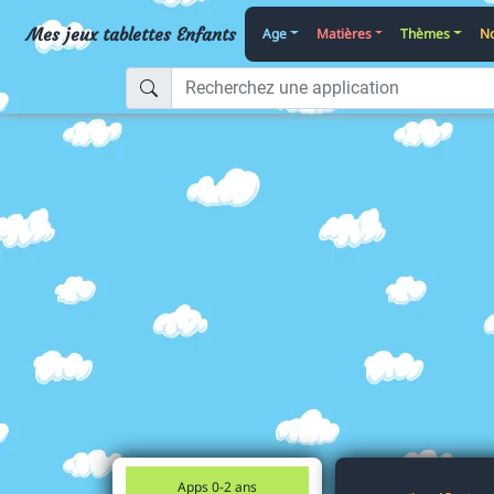
Mes jeux tablettes Enfants
Age
Matières
Thèmes
No
Apps 0-2 ans