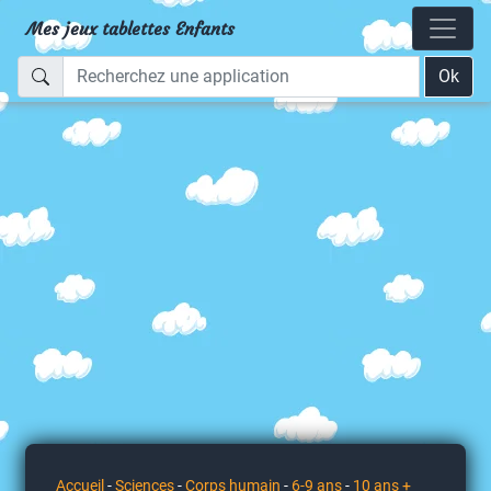
Mes jeux tablettes Enfants
Ok
Accueil
-
Sciences
-
Corps humain
-
6-9 ans
-
10 ans +