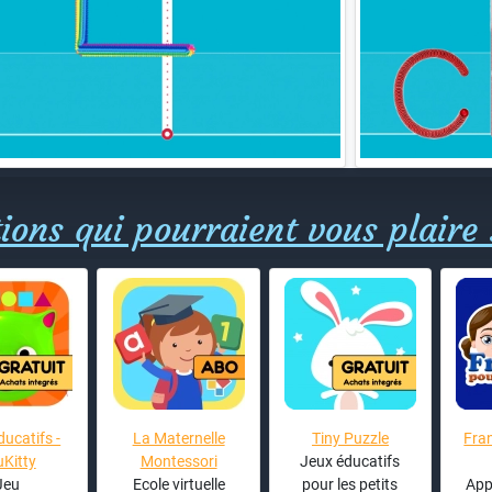
ions qui pourraient vous plaire 
ducatifs -
La Maternelle
Tiny Puzzle
Fran
Kitty
Montessori
Jeux éducatifs
Jeu
Ecole virtuelle
pour les petits
App