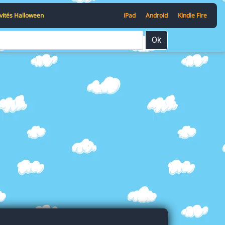
ivités Halloween
iPad
Android
Kindle Fire
Ok