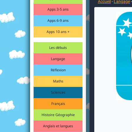
Accueil
-
Langage
Apps 3-5 ans
Apps 6-9 ans
Apps 10 ans +
Les débuts
Langage
Réflexion
Maths
Sciences
Français
Histoire Géographie
Anglais et langues