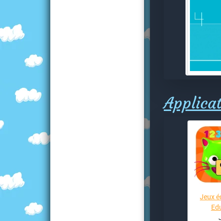
Applicat
Jeux é
Edu