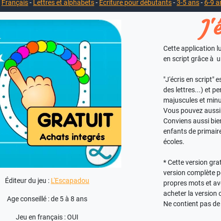
-
Français
-
Lettres et alphabets
-
Ecriture pour débutants
-
3-5 ans
-
6-9 a
J'
Cette application l
en script grâce à
"J'écris en script" 
des lettres...) et p
majuscules et minus
Vous pouvez aussi 
Conviens aussi bien
enfants de primaire
écoles.
* Cette version gra
version complète po
Éditeur du jeu :
L'Escapadou
propres mots et avo
acheter la version
Age conseillé : de 5 à 8 ans
Ne contient pas de 
Jeu en français : OUI