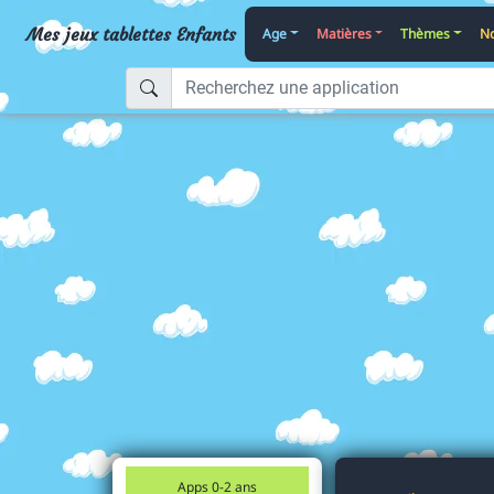
Mes jeux tablettes Enfants
Age
Matières
Thèmes
No
Apps 0-2 ans