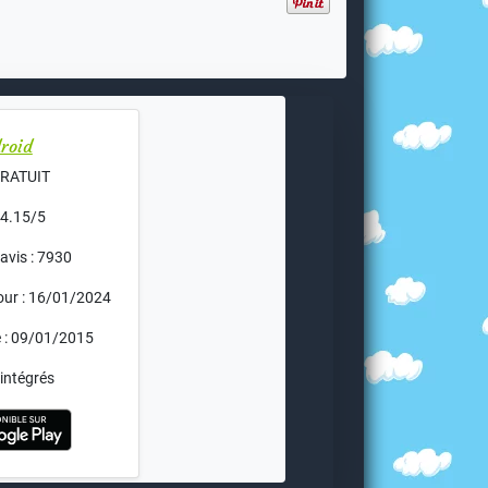
roid
 GRATUIT
 4.15/5
avis : 7930
jour : 16/01/2024
e : 09/01/2015
intégrés