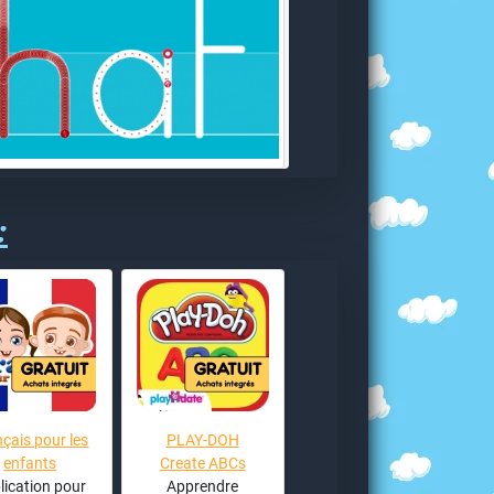
:
çais pour les
PLAY-DOH
enfants
Create ABCs
lication pour
Apprendre