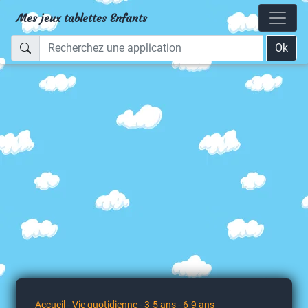
Mes jeux tablettes Enfants
Ok
Accueil
-
Vie quotidienne
-
3-5 ans
-
6-9 ans