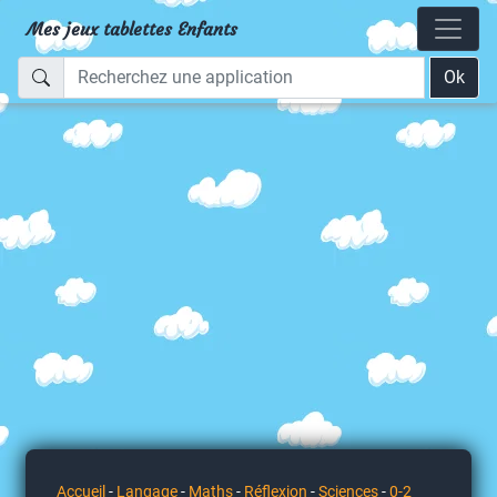
Mes jeux tablettes Enfants
Ok
Accueil
-
Langage
-
Maths
-
Réflexion
-
Sciences
-
0-2