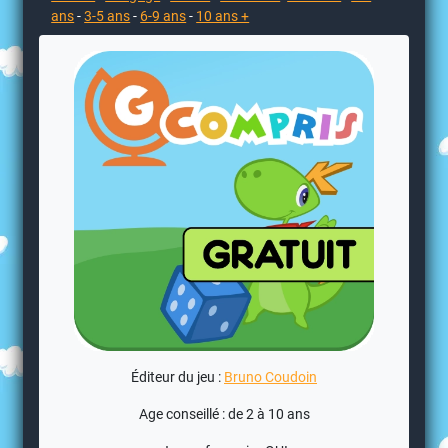
ans
-
3-5 ans
-
6-9 ans
-
10 ans +
Éditeur du jeu :
Bruno Coudoin
Age conseillé : de 2 à 10 ans