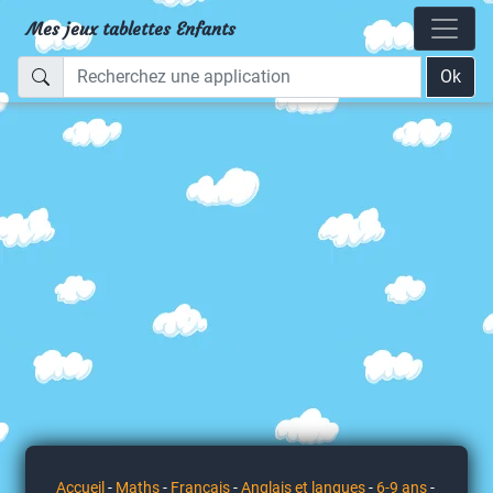
Mes jeux tablettes Enfants
Ok
Accueil
-
Maths
-
Français
-
Anglais et langues
-
6-9 ans
-