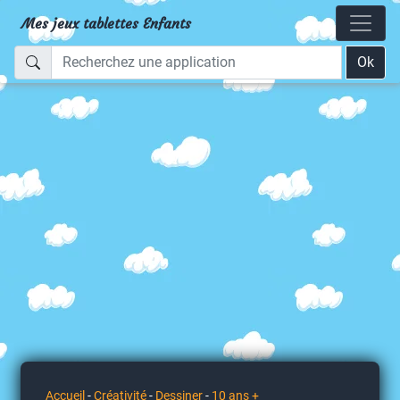
Mes jeux tablettes Enfants
Ok
Accueil
-
Créativité
-
Dessiner
-
10 ans +