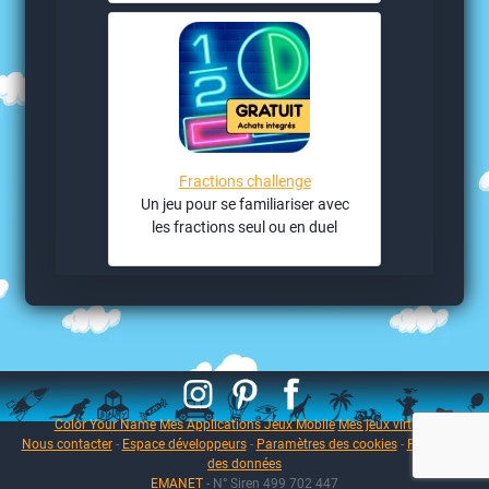
Fractions challenge
Un jeu pour se familiariser avec
les fractions seul ou en duel
Color Your Name
Mes Applications Jeux Mobile
Mes jeux virtuels
Nous contacter
-
Espace développeurs
-
Paramètres des cookies
-
Protection
des données
EMANET
- N° Siren 499 702 447