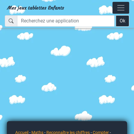
Mes jeux tablettes Enfants
Ok
Accueil
-
Maths
-
Reconnaître les chiffres
-
Compter
-