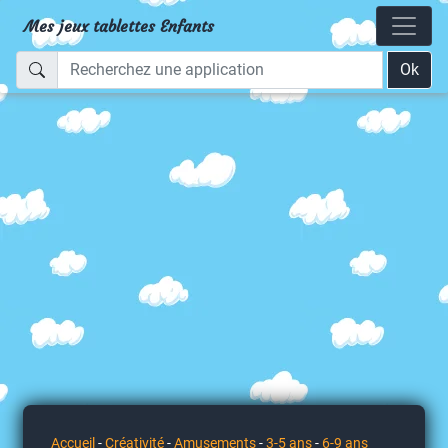
Mes jeux tablettes Enfants
Ok
Accueil
-
Créativité
-
Amusements
-
3-5 ans
-
6-9 ans