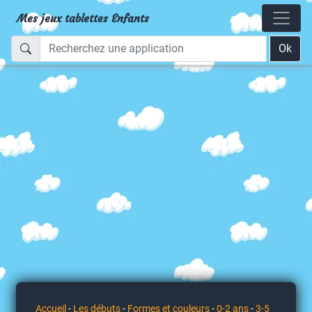
Mes jeux tablettes Enfants
Ok
Accueil
-
Les débuts
-
Formes et couleurs
-
0-2 ans
-
3-5