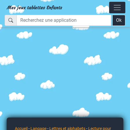
Mes jeux tablettes Enfants
Ok
Accueil
-
Langage
-
Lettres et alphabets
-
Lecture pour