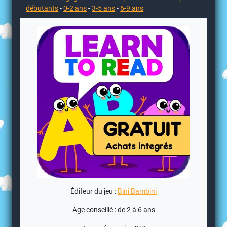
débutants
-
0-2 ans
-
3-5 ans
-
6-9 ans
Éditeur du jeu :
Bini Bambini
Age conseillé : de 2 à 6 ans