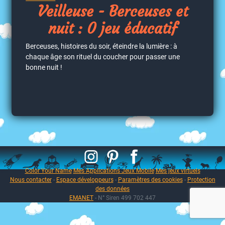
Veilleuse - Berceuses et
nuit : 0 jeu éducatif
Berceuses, histoires du soir, éteindre la lumière : à
chaque âge son rituel du coucher pour passer une
bonne nuit !
Color Your Name
Mes Applications Jeux Mobile
Mes jeux virtuels
Nous contacter
-
Espace développeurs
-
Paramètres des cookies
-
Protection
des données
EMANET
- N° Siren 499 702 447