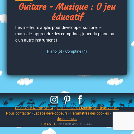
Guitare - Musique : 0 jeu
éducatif
Les meilleurs applis pour développer son oreille
musicale, apprendre des comptines, jouer du piano ou
d'un autre instrument !
-
Piano (5)
Comptine (4)
Color Your Name
Mes Applications Jeux Mobile
Mes jeux virtuels
Nous contacter
-
Espace développeurs
-
Paramètres des cookies
-
Protection
des données
EMANET
- N° Siren 499 702 447